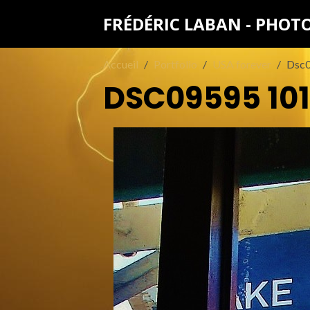
FRÉDÉRIC LABAN - PHO
Accueil
Portfolio
USA forever
Dsc
DSC09595 10