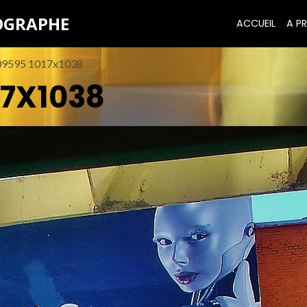
TOGRAPHE
ACCUEIL
A PR
09595 1017x1038
17X1038