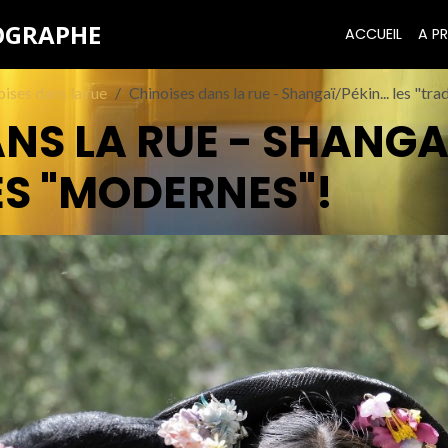
TOGRAPHE
ACCUEIL
A PR
oises dans la rue
Chinoises dans la rue - Shangaï/Pékin... les "tra
NS LA RUE - SHANGAÏ
LES "MODERNES"!