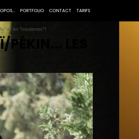
OPOS...
PORTFOLIO
CONTACT
TARIFS
dis" et les "modernes"!
/PÉKIN... LES