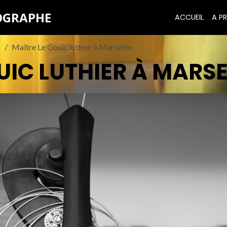
TOGRAPHE
ACCUEIL
A PR
1
Maître Le Gouic luthier à Marseille
UIC LUTHIER À MARSE