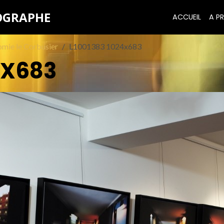
TOGRAPHE
ACCUEIL
A PR
omie le Corbusier
L1001383 1024x683
4X683